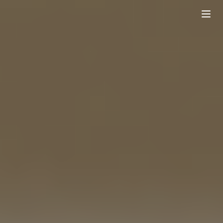
登入
Codingbar