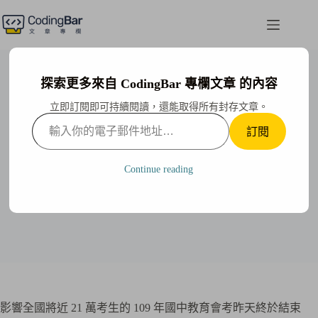
跳
至
主
要
內
探索更多來自 CodingBar 專欄文章 的內容
容
立即訂閱即可持續閱讀，還能取得所有封存文章。
輸
訂閱
入
會考結束後，才是孩子未來人生挑戰的開始！
你
的
Continue reading
Uncle Jerry
2020-05-25
電
子
郵
件
地
址…
影響全國將近 21 萬考生的 109 年國中教育會考昨天終於結束