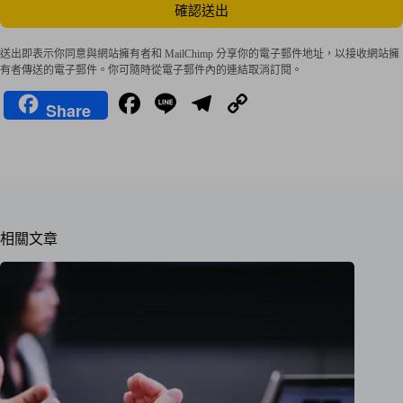
確認送出
送出即表示你同意與網站擁有者和 MailChimp 分享你的電子郵件地址，以接收網站擁
有者傳送的電子郵件。你可隨時從電子郵件內的連結取消訂閱。
Fa
Li
Te
C
Share
ce
ne
le
op
bo
gr
y
ok
a
Li
m
nk
相關文章