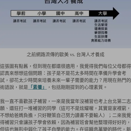
之前網路流傳的歐美 vs. 台灣人才養成
這張圖有點舊，但到現在都還很適用，我覺得我們每位父母都得
認真來想想這個問題：孩子是不是花太多時間在準備升學會考
試，卻花太少時間來培養未來一輩子需要的能力？用現在熱門的
術語說，就是
「素養」
，包括剛剛提到的心理素質。
我一直不喜歡孩子補習，一來是我當年沒補習也考上台北第二志
願、還狂打一堆補習的同學（這可不是炫耀喔，其實是家裡窮，
不想給爸媽負擔，只好鞭策自己努力讀書不要輸人）；二來我覺
得補習只會讓孩子學會依賴，因為補習班會幫他整理得好好的，
但這也無形中弱化了孩子自學的能力。在這瞬息萬變的時代，新