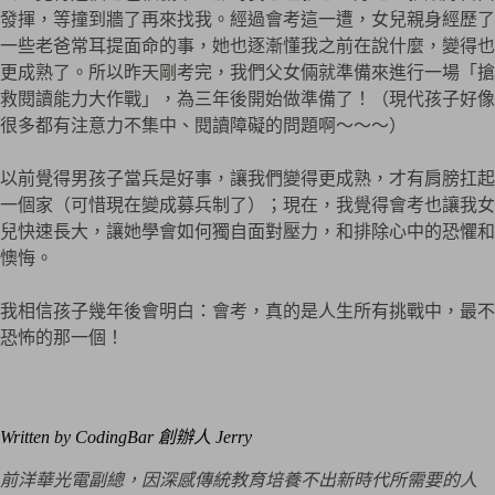
發揮，等撞到牆了再來找我。經過會考這一遭，女兒親身經歷了
一些老爸常耳提面命的事，她也逐漸懂我之前在說什麼，變得也
更成熟了。所以昨天剛考完，我們父女倆就準備來進行一場「搶
救閱讀能力大作戰」，為三年後開始做準備了！（現代孩子好像
很多都有注意力不集中、閱讀障礙的問題啊～～～）
以前覺得男孩子當兵是好事，讓我們變得更成熟，才有肩膀扛起
一個家（可惜現在變成募兵制了）；現在，我覺得會考也讓我女
兒快速長大，讓她學會如何獨自面對壓力，和排除心中的恐懼和
懊悔。
我相信孩子幾年後會明白：會考，真的是人生所有挑戰中，最不
恐怖的那一個！
Written by CodingBar 創辦人 Jerry
前洋華光電副總，因深感傳統教育培養不出新時代所需要的人