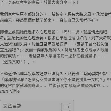
了，身為應考生的家長，想跟大家分享一下！
我們家考生原本都好好的，一臉鎮定，頗有大將之風。但怎知考
前幾天，突然整個焦躁了起來，一直怕自己失常考不好。
即使之前跟她做過多次心理建設：「考前一週，就盡情放鬆吧！
考試最後比的是心理素質，很多在學校成績很好的，到了大考就
太過緊張而失常，沈佳宜當年就是這樣……(應該不會問我沈佳
宜是誰吧？)，反而一向放很鬆的人，倒是能考出跌破眾人眼鏡
的好成績。…… 老爸當年大學聯考前一週都在看漫畫耶……
（這是真的！）」。
不過這種心理建設藥效通常無法持久，只要班上有同學問她說：
「你都讀完囉？怎麼有空看漫畫呀？你不是要拼北一女嗎？」她
的從容自信就瞬間崩潰…… 然後就開始歇斯底里緊張起來……
想想也難怪
文章目錄