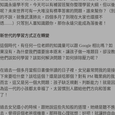
知識永遠學不完，今天可以有補習班幫你整理學習大綱，但以後
呢？未來世界可有一大堆沒有標準答案的問題，誰來幫你？（別
的不說，就像武漢肺炎，四個多月了到現在大家也還摸不
透……）只等別人塞知識餵你，那你永遠只能成為落後者！
新世代的學習方式正在轉變
這個時代，有任何一位老師的知識量可以跟 Google 相比嗎？如
果沒有，為什麼我們還要捨本逐末，讓孩子做一堆題目，卻沒教
他們該如何學習？該如何解決問題？如何排除壓力呢？
在過去一個多月當假日書僮伴讀的日子裡，女兒最常問我的是接
下來要唸什麼？該唸這個？還是該唸那個？對有 PM 職業病的我
而言，這又是另一個大問題：孩子缺乏規劃、判斷能力！就是因
為這一代的小孩都太幸福了，太習慣別人餵給他們方向和答案
了！
過去女兒還小的時候，跟她說這些先知般的道理，她總是聽不進
去，覺得這個老爸很機車，那時我心理就想：好吧！就讓妳自由