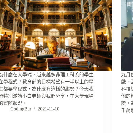
為什麼在大學端，越來越多非理工科系的學生
九月
在學程式？教育部的目標希望有一半以上的學
戲、
生都要學程式，為什麼有這樣的趨勢？今天我
科技
們特別邀請小白老師與我們分享，在大學現場
他的
的實際狀況。
變，
CodingBar
2021-11-10
千萬