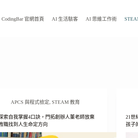
CodingBar 官網首頁
AI 生活駭客
AI 思維工作術
STE
APCS 與程式檢定
,
STEAM 教育
探索自我掌握4口訣，門拓創辦人董老師放棄
21
教職找到人生命定方向
孩子