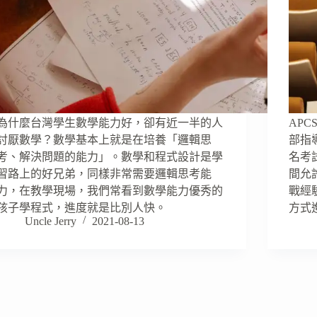
為什麼台灣學生數學能力好，卻有近一半的人
AP
討厭數學？數學基本上就是在培養「邏輯思
部指
考、解決問題的能力」。數學和程式設計是學
名考
習路上的好兄弟，同樣非常需要邏輯思考能
間允
力，在教學現場，我們常看到數學能力優秀的
戰經
孩子學程式，進度就是比別人快。
方式
Uncle Jerry
2021-08-13