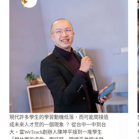
現代許多學生的學習動機低落，而可能間接造
成未來人才荒的一個現象 ？ 從台中一中到台
大，當WeTeach創辦人陳坤平接到一堆學生