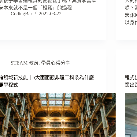
家孩子學習過程真的變輕鬆了嗎？其實學習本
人的
身本來就不是一個「輕鬆」的過程
嗎？
CodingBar
2022-03-22
宏)和
以身
STEAM 教育
,
學員心得分享
跨領域新技能｜5大面面觀非理工科系為什麼
程式
要學程式
業出