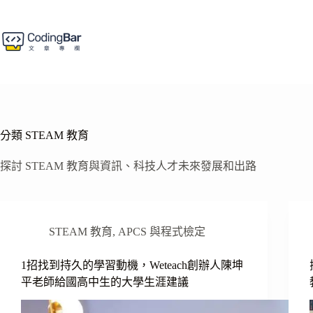
跳
至
主
要
內
容
分類
STEAM 教育
探討 STEAM 教育與資訊、科技人才未來發展和出路
STEAM 教育
,
APCS 與程式檢定
1招找到持久的學習動機，Weteach創辦人陳坤
平老師給國高中生的大學生涯建議