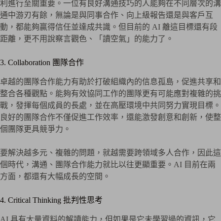
利進行至關重要。一位有良好溝通技巧的人能夠在不同層次的溝
通中游刃有餘，無論是與同事合作、向上級報告還是與客戶互
動，都能夠贏得信任並達成共識。但目前的 AI 離這目標還有段
距離，更不用說察言觀色、「讀空氣」的能力了。
3. Collaboration 團隊合作
卓越的團隊合作能力有助於打破組織內的信息孤島，促進共享和
整合各種觀點。能夠有效協同工作的團隊更有可能應對複雜的挑
戰，發揮每個成員的長處，並在高壓環境中共同努力實現目標。
良好的團隊合作不僅促進工作效率，還能激發創意和創新，使整
個團隊更具競爭力。
要解決越多元、複雜的問題，就越需要跨領域多人合作，因此這
個時代，溝通、團隊合作能力就比以往更顯重要。AI 目前在兩
方面，都還有大幅成長的空間。
4. Critical Thinking 批判性思考
AI 具有大量資料的解讀能力，但如果是它未學習過的資訊，它