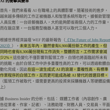
AI 的衝擊與變革
首先，我們來看看 AI 在職場上的具體影響。隨著技術的進步，
越來越多傳統的工作正被機器人和智慧系統所取代。據餐飲管理
人員反應：一台送餐機器人，大約能夠節省兩個人力的工作量。
而在飯店業，一台服務型機器人甚至可以取代三個人力。
根據世界經濟論壇 WEF 的最新報告（
《The Future of Jobs Report
2023》
），
未來五年內，雖然會有6,900萬份新工作的產生，但
同時也會有8,300萬份現有工作消失，整體而言，工作需求會減
少2%。
這些變化不僅影響到藍領工作，白領也將面臨前所未有
的挑戰。由於白領工作中許多重覆性高的工作，可以透過軟體自
動化完成，因此
在這一波生成式 AI 的浪潮，重複性高、有標準
作業程序的白領工作，反而更可能成為被 AI 替代的首選目標。
（藍領工作被取代，還需要更高的投資來採購機器人等硬體設備
上）
據 Business Insider 的分析，包括： 媒體工作者（內容創作、廣
告從業者、作家、記者）、法務助理、財務人員、交易員、平面