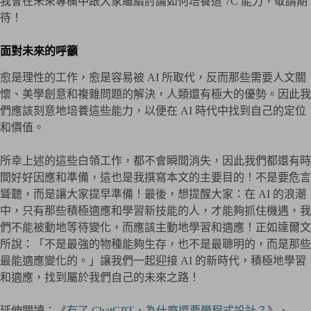
我會在未來專欄中跟大家繼續討論如何培養這 7C 能力，敬請期
待！
面對未來的呼籲
愈是理性的工作，愈是容易被 AI 所取代，反而那些需要人文關
懷、美學創意和複雜問題的解決，人類還有極大的優勢。因此我
們應該刻意地培養這些能力，以便在 AI 時代中找到自己的定位
和價值。
所幸上述的這些白領工作，都不會瞬間消失，因此我們都還有時
間好好因應和準備，這也是我撰寫本文的主要目的！不是要危言
聳聽，而是讓大家提早準備！最後，想提醒大家：在 AI 的浪潮
中，只有那些積極適應和學習新技能的人，才能夠抓住機遇，我
們不能被動地等待變化，而應該主動地學習和適應！正如達爾文
所說：「不是最強的物種能夠生存，也不是最聰明的，而是那些
最能適應變化的。」讓我們一起迎接 AI 的新時代，積極地學習
和適應，找到屬於我們自己的未來之路！
延伸閱讀：《
有了 ChatGPT，為什麼還要學程式設計？
》、