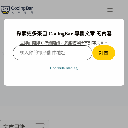
跳
至
主
要
內
探索更多來自 CodingBar 專欄文章 的內容
容
立即訂閱即可持續閱讀，還能取得所有封存文章。
輸
訂閱
AI 浪潮來襲，2024 年你的工作安全嗎？白領們的 AI 生
入
存指南
你
的
Continue reading
Uncle Jerry
2023-11-17
電
子
郵
件
地
址…
文章目錄