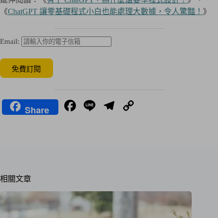
《
ChatGPT 讓零基礎程式小白也能處理大數據，令人驚豔！
》
Email:
Fa
Li
Te
C
Share
ce
ne
le
op
bo
gr
y
ok
a
Li
m
nk
相關文章