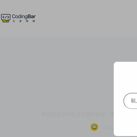
跳
至
主
要
內
容
輸
入
你
夢想促使自學程式社團的萌芽—濱江國中唐同學
的
電
CodingBar
202
子
郵