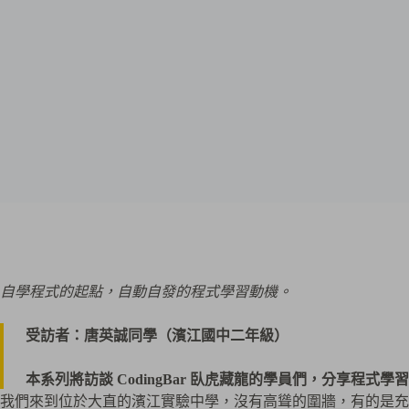
件
地
址…
自學程式的起點，自動自發的程式學習動機。
受訪者：唐英誠同學（濱江國中二年級）
本系列將訪談 CodingBar 臥虎藏龍的學員們，分享程式學
我們來到位於大直的濱江實驗中學，沒有高聳的圍牆，有的是充滿特