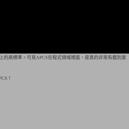
上的高標準。可見APCS在程式領域裡面，是真的非常有鑑別度
CS！