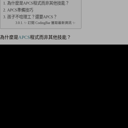
為什麼是APCS程式而非其他技能？
APCS準備技巧
孩子不唸理工？還要APCS？
✨ 訂閱 CodingBar 獲取最新資訊 ✨
為什麼是
APCS
程式而非其他技能？