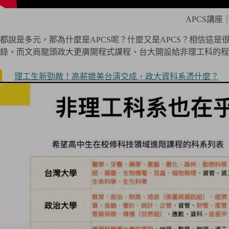
APCS講
都說是多元，那為什麼是APCS呢？什麼又是APCS？相信這是
錄，而文商龍頭政大更廣開程式課程、台大開設給非理工科的程
理工生新勁敵！高薪媲美台清交成，政大資科系憑什麼？