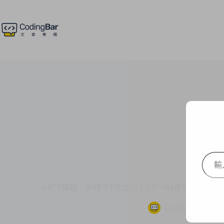
跳
至
主
要
內
容
輸
入
你
APCS講座｜助孩子1臂之力，APCS科技領域是
的
電
CodingBar
202
子
郵