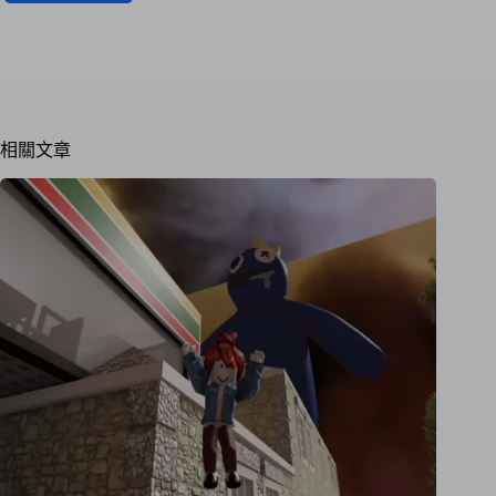
ce
ne
le
op
bo
gr
y
ok
a
Li
m
nk
相關文章