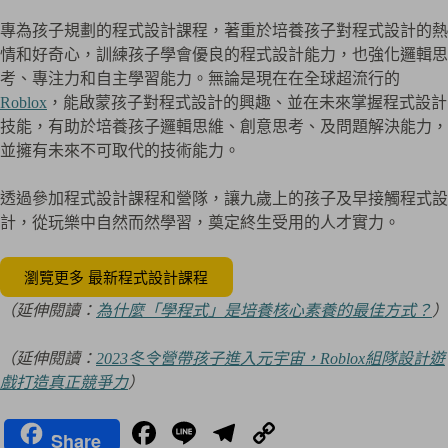
專為孩子規劃的程式設計課程，著重於培養孩子對程式設計的熱
情和好奇心，訓練孩子學會優良的程式設計能力，也強化邏輯思
考、專注力和自主學習能力。無論是現在在全球超流行的
Roblox
，能啟蒙孩子對程式設計的興趣、並在未來掌握程式設計
技能，有助於培養孩子邏輯思維、創意思考、及問題解決能力，
並擁有未來不可取代的技術能力。
透過參加程式設計課程和營隊，讓九歲上的孩子及早接觸程式設
計，從玩樂中自然而然學習，奠定終生受用的人才實力。
瀏覽更多 最新程式設計課程
（延伸閱讀：
為什麼「學程式」是培養核心素養的最佳方式？
）
（延伸閱讀：
2023冬令營帶孩子進入元宇宙，Roblox組隊設計遊
戲打造真正競爭力
）
Fa
Li
Te
C
Share