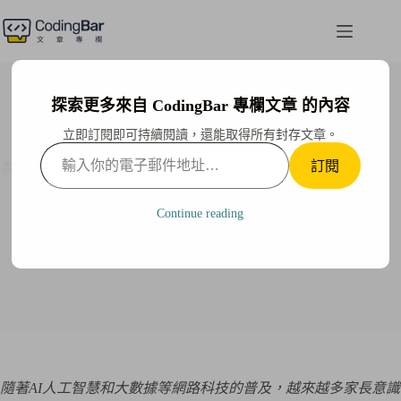
跳
至
主
要
內
探索更多來自 CodingBar 專欄文章 的內容
容
立即訂閱即可持續閱讀，還能取得所有封存文章。
輸
訂閱
為孩子超前部署未來競爭力！把握寒假首選第1，奠定終
入
生受用的程式設計能力
你
的
Continue reading
CodingBar
2022-11-22
電
子
郵
件
地
址…
隨著AI人工智慧和大數據等網路科技的普及，越來越多家長意識